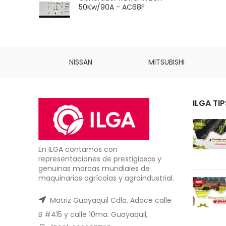
50Kw/90A - AC68F
INS
NISSAN
MITSUBISHI
ILGA TIP
En ILGA contamos con
representaciones de prestigiosas y
genuinas marcas mundiales de
maquinarias agrícolas y agroindustrial.
Matriz Guayaquil Cdla. Adace calle
B #415 y calle 10ma. Guayaquil,