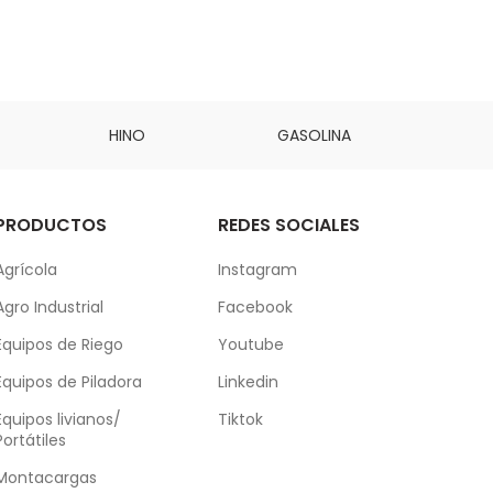
HINO
GASOLINA
DAI
PRODUCTOS
REDES SOCIALES
Agrícola
Instagram
Agro Industrial
Facebook
Equipos de Riego
Youtube
Equipos de Piladora
Linkedin
Equipos livianos/
Tiktok
Portátiles
Montacargas