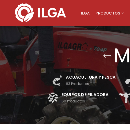
ILGA
PRODUCTOS
M
ACUACULTURA Y PESCA
63
Productos
EQUIPOS DE PILADORA
60
Productos