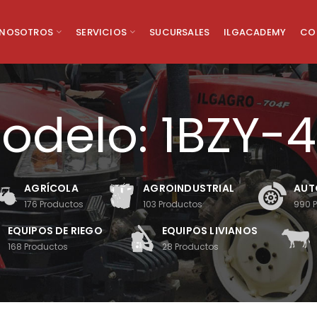
NOSOTROS
SERVICIOS
SUCURSALES
ILGACADEMY
CO
odelo: 1BZY-4
AGRÍCOLA
AGROINDUSTRIAL
AUT
176
Productos
103
Productos
990
EQUIPOS DE RIEGO
EQUIPOS LIVIANOS
168
Productos
28
Productos