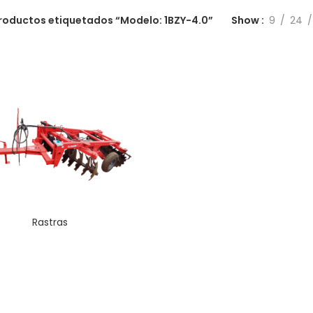
roductos etiquetados “Modelo: 1BZY-4.0”
Show
9
24
Rastras