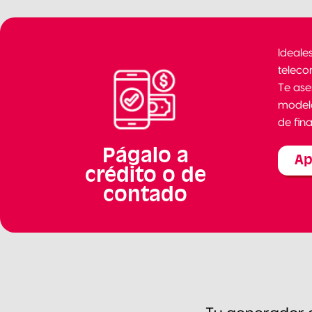
Ideale
teleco
Te ase
modelo
de fin
Págalo a
Ap
crédito o de
contado