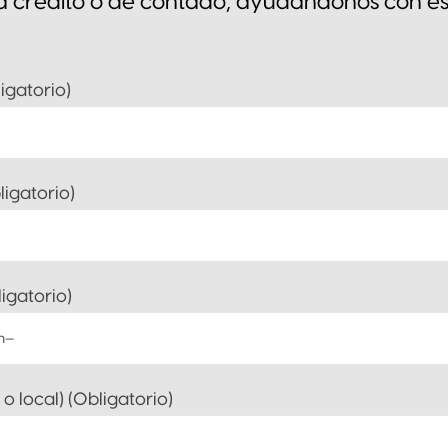
 crédito o de contado, ayudándonos con es
igatorio)
igatorio)
igatorio)
o local) (Obligatorio)