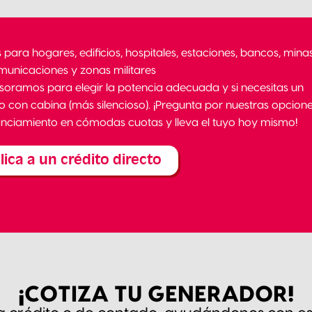
s para hogares, edificios, hospitales, estaciones, bancos, minas
municaciones y zonas militares
soramos para elegir la potencia adecuada y si necesitas un
 con cabina (más silencioso). ¡Pregunta por nuestras opcion
anciamiento en cómodas cuotas y lleva el tuyo hoy mismo!
lica a un crédito directo
¡COTIZA TU GENERADOR!