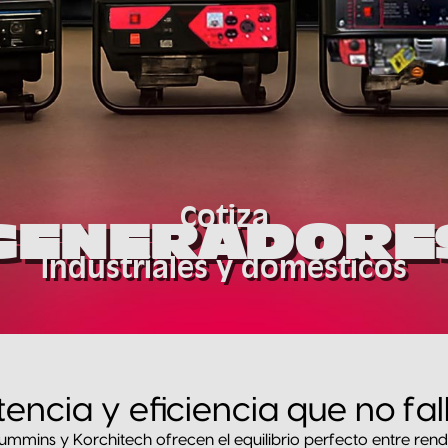
Cotiza
GENERADORE
Industriales y domésticos
tencia y eficiencia que no fal
mmins y Korchitech ofrecen el equilibrio perfecto entre rend