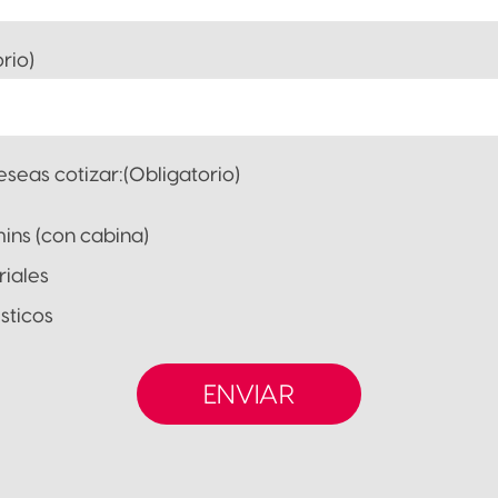
rio)
seas cotizar:(Obligatorio)
ns (con cabina)
riales
ticos