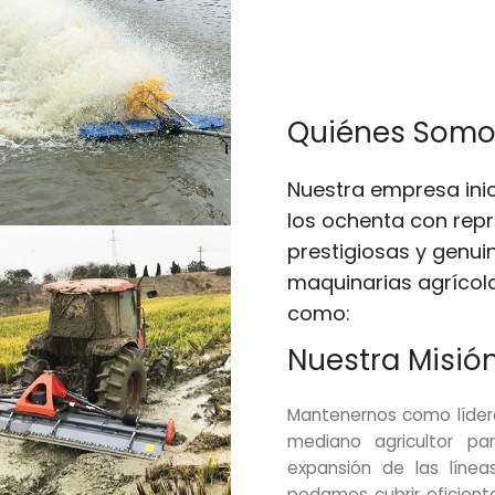
Quiénes Somo
Nuestra empresa inic
los ochenta con rep
prestigiosas y genu
maquinarias agrícola
como:
Nuestra Misió
Mantenernos como líder
mediano agricultor pa
expansión de las línea
podamos cubrir eficien