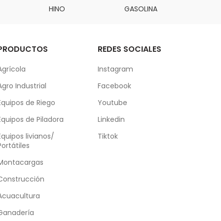
HINO
GASOLINA
DAI
PRODUCTOS
REDES SOCIALES
Agrícola
Instagram
Agro Industrial
Facebook
Equipos de Riego
Youtube
Equipos de Piladora
Linkedin
Equipos livianos/
Tiktok
Portátiles
Montacargas
Construcción
Acuacultura
Ganadería