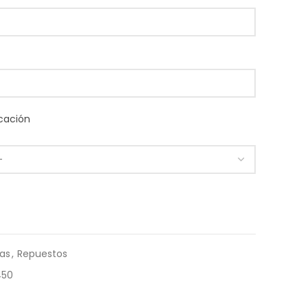
cación
ras
,
Repuestos
450