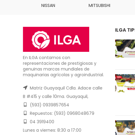
INS
NISSAN
MITSUBISHI
ILGA TIP
En ILGA contamos con
representaciones de prestigiosas y
genuinas marcas mundiales de
maquinarias agrícolas y agroindustrial.
Matriz Guayaquil Cdla. Adace calle
B #415 y calle 10ma. Guayaquil,
(593) 0939857654
Repuestos: (593) 0968048679
04 3919400
Lunes a viernes: 8:30 a 17:00