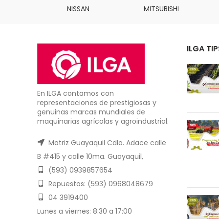
INS
NISSAN
MITSUBISHI
ILGA TIP
En ILGA contamos con
representaciones de prestigiosas y
genuinas marcas mundiales de
maquinarias agrícolas y agroindustrial.
Matriz Guayaquil Cdla. Adace calle
B #415 y calle 10ma. Guayaquil,
(593) 0939857654
Repuestos: (593) 0968048679
04 3919400
Lunes a viernes: 8:30 a 17:00