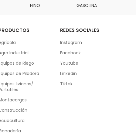
HINO
GASOLINA
DAI
PRODUCTOS
REDES SOCIALES
Agrícola
Instagram
Agro Industrial
Facebook
Equipos de Riego
Youtube
Equipos de Piladora
Linkedin
Equipos livianos/
Tiktok
Portátiles
Montacargas
Construcción
Acuacultura
Ganadería