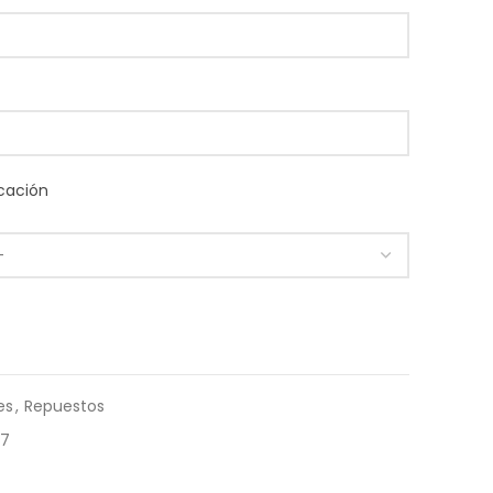
cación
es
,
Repuestos
17