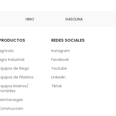
HINO
GASOLINA
DAI
PRODUCTOS
REDES SOCIALES
Agrícola
Instagram
Agro Industrial
Facebook
Equipos de Riego
Youtube
Equipos de Piladora
Linkedin
Equipos livianos/
Tiktok
Portátiles
Montacargas
Construcción