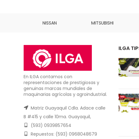
INS
NISSAN
MITSUBISHI
ILGA TIP
En ILGA contamos con
representaciones de prestigiosas y
genuinas marcas mundiales de
maquinarias agrícolas y agroindustrial.
Matriz Guayaquil Cdla. Adace calle
B #415 y calle 10ma. Guayaquil,
(593) 0939857654
Repuestos: (593) 0968048679