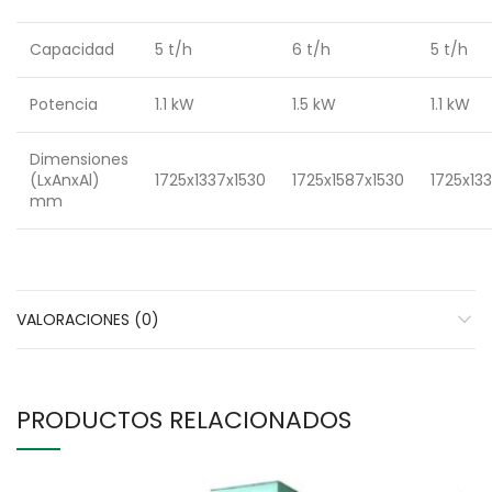
Capacidad
5 t/h
6 t/h
5 t/h
Potencia
1.1 kW
1.5 kW
1.1 kW
Dimensiones
(LxAnxAl)
1725x1337x1530
1725x1587x1530
1725x13
mm
VALORACIONES (0)
PRODUCTOS RELACIONADOS