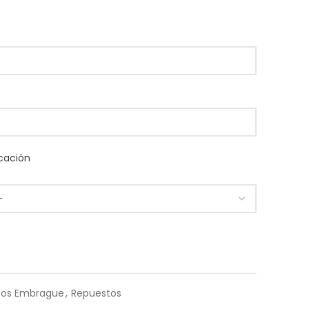
cación
cos Embrague
,
Repuestos