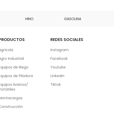
HINO
GASOLINA
DAI
PRODUCTOS
REDES SOCIALES
Agrícola
Instagram
Agro Industrial
Facebook
Equipos de Riego
Youtube
Equipos de Piladora
Linkedin
Equipos livianos/
Tiktok
Portátiles
Montacargas
Construcción