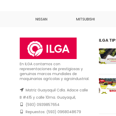
INS
NISSAN
MITSUBISHI
ILGA TIP
En ILGA contamos con
representaciones de prestigiosas y
genuinas marcas mundiales de
maquinarias agrícolas y agroindustrial.
Matriz Guayaquil Cdla. Adace calle
B #415 y calle 10ma. Guayaquil,
(593) 0939857654
Repuestos: (593) 0968048679