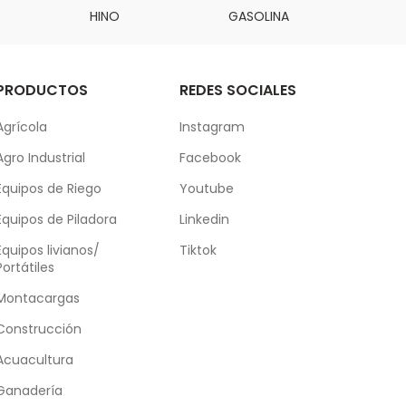
HINO
GASOLINA
DAI
PRODUCTOS
REDES SOCIALES
Agrícola
Instagram
Agro Industrial
Facebook
Equipos de Riego
Youtube
Equipos de Piladora
Linkedin
Equipos livianos/
Tiktok
Portátiles
Montacargas
Construcción
Acuacultura
Ganadería