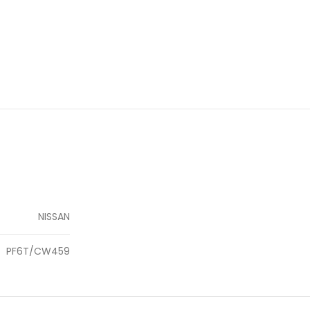
NISSAN
PF6T/CW459