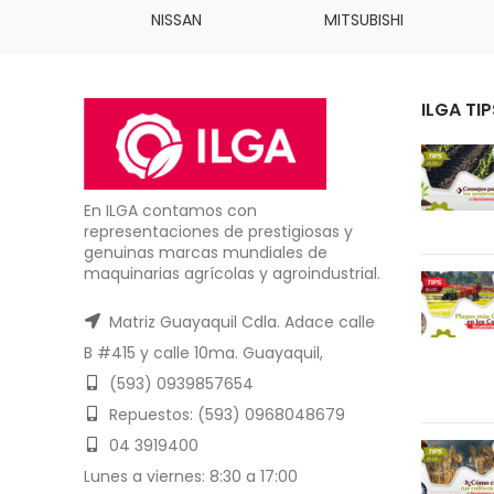
INS
NISSAN
MITSUBISHI
ILGA TIP
En ILGA contamos con
representaciones de prestigiosas y
genuinas marcas mundiales de
maquinarias agrícolas y agroindustrial.
Matriz Guayaquil Cdla. Adace calle
B #415 y calle 10ma. Guayaquil,
(593) 0939857654
Repuestos: (593) 0968048679
04 3919400
Lunes a viernes: 8:30 a 17:00