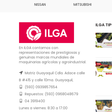
INS
NISSAN
MITSUBISHI
ILGA TIP
En ILGA contamos con
representaciones de prestigiosas y
genuinas marcas mundiales de
maquinarias agrícolas y agroindustrial.
Matriz Guayaquil Cdla. Adace calle
B #415 y calle 10ma. Guayaquil,
(593) 0939857654
Repuestos: (593) 0968048679
04 3919400
Lunes a viernes: 8:30 a 17:00