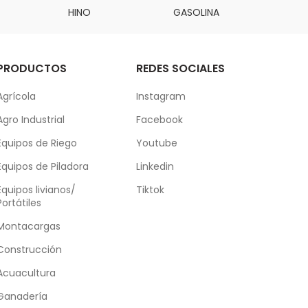
HINO
GASOLINA
DAI
PRODUCTOS
REDES SOCIALES
Agrícola
Instagram
Agro Industrial
Facebook
Equipos de Riego
Youtube
Equipos de Piladora
Linkedin
Equipos livianos/
Tiktok
Portátiles
Montacargas
Construcción
Acuacultura
Ganadería