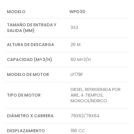
MODELO
WPD30
TAMAÑO DE ENTRADA Y
3X3
SALIDA (MM)
ALTURA DE DESCARGA
26 M
CAPACIDAD (M^3/H)
60 M^3/H
MODELO DE MOTOR
LF178F
DIESEL, REFRIGERADA POR
TIPO DE MOTOR
AIRE, 4 TIEMPOS,
MONOCILÍNDRICO
DIÁMETRO X CARRERA
78X62/78X64
DESPLAZAMIENTO
196 CC