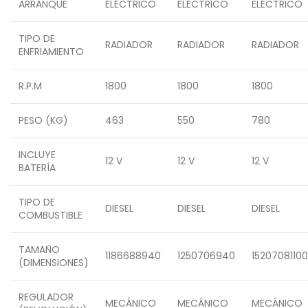
ARRANQUE
ELÉCTRICO
ELÉCTRICO
ELÉCTRICO
TIPO DE
RADIADOR
RADIADOR
RADIADOR
ENFRIAMIENTO
R.P.M
1800
1800
1800
PESO (KG)
463
550
780
INCLUYE
12 V
12 V
12 V
BATERÍA
TIPO DE
DIESEL
DIESEL
DIESEL
COMBUSTIBLE
TAMAÑO
1186688940
1250706940
15207081100
(DIMENSIONES)
REGULADOR
MECÁNICO
MECÁNICO
MECÁNICO