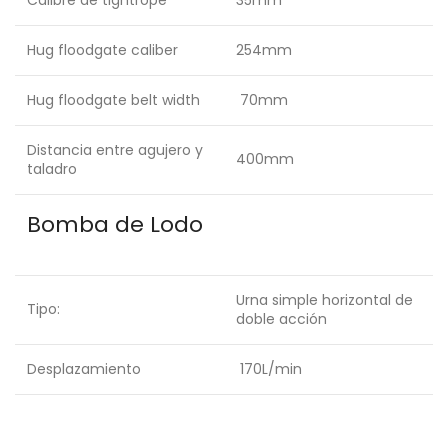
Calibre de tightrope
35mm
Hug floodgate caliber
254mm
Hug floodgate belt width
70mm
Distancia entre agujero y
400mm
taladro
Bomba de Lodo
Urna simple horizontal de
Tipo:
doble acción
Desplazamiento
170L/min