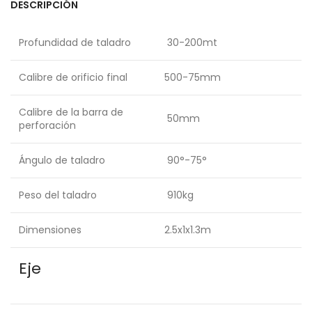
DESCRIPCIÓN
Profundidad de taladro
30-200mt
Calibre de orificio final
500-75mm
Calibre de la barra de
50mm
perforación
Ángulo de taladro
90°-75°
Peso del taladro
910kg
Dimensiones
2.5x1x1.3m
Eje