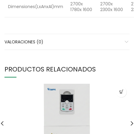
2700x
2700x
2
Dimensiones(LxAnxAl)mm
1780x 1600
2300x 1600
2
VALORACIONES (0)
PRODUCTOS RELACIONADOS