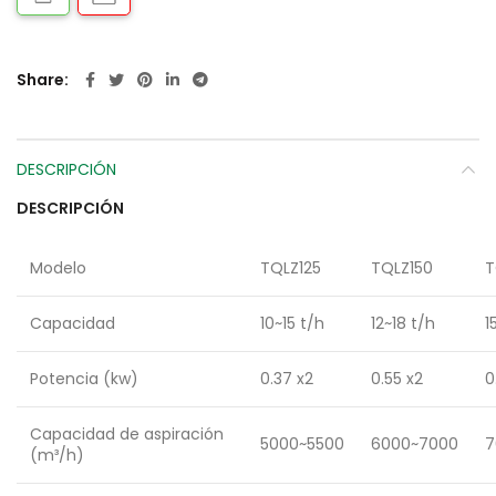
Share
DESCRIPCIÓN
DESCRIPCIÓN
Modelo
TQLZ125
TQLZ150
T
Capacidad
10~15 t/h
12~18 t/h
1
Potencia (kw)
0.37 x2
0.55 x2
0
Capacidad de aspiración
5000~5500
6000~7000
7
(m³/h)