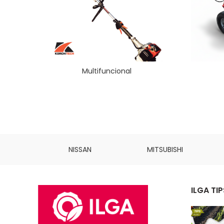
Multifuncional
INS
NISSAN
MITSUBISHI
ILGA TIP