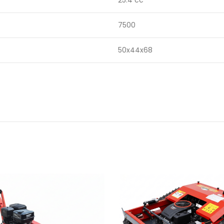
25.4 cc
7500
50x44x68