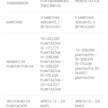
POR ENGRANAJES
HIDROSTÁTICA
TRANSMISIÓN
(MECÁNICA)
4 MARCHAS
5 MARCHAS
MARCHAS
ADELANTE, 1
ADELANTE, 4
RETROCESO
RETROCESO
“10–333,333
PLANTAS/HA –
12–277,777
“14-238,095
PLANTAS/HA
plantas/Ha –
14–238,095
16-208,333
NÚMERO DE
PLANTAS/HA –
19-175438
PLANTAS POR HA
16–208,333
plantas/ha 23-
PLANTAS/HA
144927
19–175,438
plantas/ha”
PLANTAS/HA –
23–144,927
PLANTAS/HA”
VELOCIDAD DE
APROX 1.2 – 2.8
APROX 1.2 – 2.8
PLANTACIÓN
KM/H
KM/H