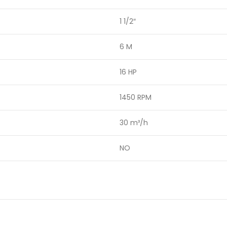
1 1/2″
6 M
16 HP
1450 RPM
30 m³/h
NO