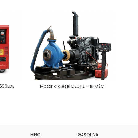
500LDE
Motor a diésel DEUTZ – BFM3C
G
HINO
GASOLINA
DAI