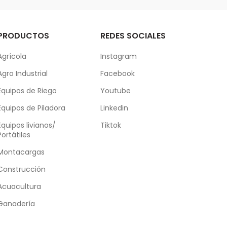
PRODUCTOS
REDES SOCIALES
Agrícola
Instagram
Agro Industrial
Facebook
Equipos de Riego
Youtube
Equipos de Piladora
Linkedin
Equipos livianos/
Tiktok
Portátiles
Montacargas
Construcción
Acuacultura
Ganadería