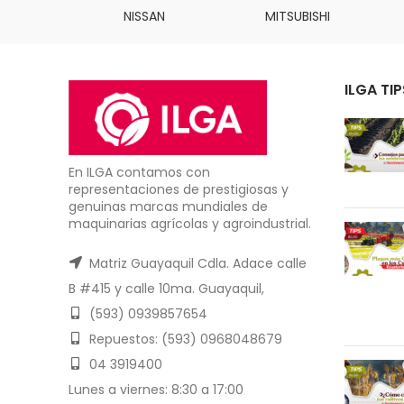
INS
NISSAN
MITSUBISHI
ILGA TIP
En ILGA contamos con
representaciones de prestigiosas y
genuinas marcas mundiales de
maquinarias agrícolas y agroindustrial.
Matriz Guayaquil Cdla. Adace calle
B #415 y calle 10ma. Guayaquil,
(593) 0939857654
Repuestos: (593) 0968048679
04 3919400
Lunes a viernes: 8:30 a 17:00