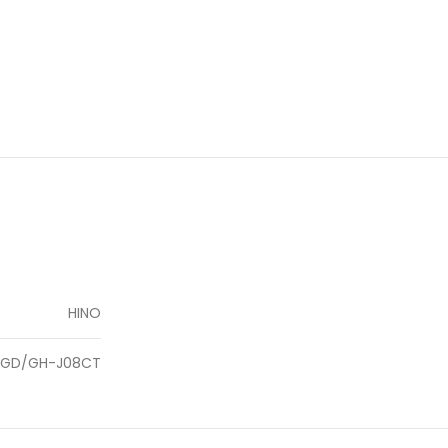
HINO
HGD/GH-J08CT