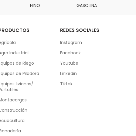
HINO
GASOLINA
DAI
PRODUCTOS
REDES SOCIALES
Agrícola
Instagram
Agro Industrial
Facebook
Equipos de Riego
Youtube
Equipos de Piladora
Linkedin
Equipos livianos/
Tiktok
Portátiles
Montacargas
Construcción
Acuacultura
Ganadería