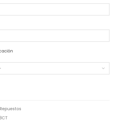
cación
Repuestos
08CT