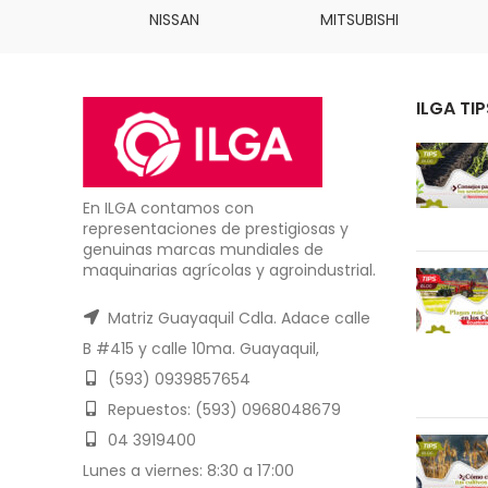
INS
NISSAN
MITSUBISHI
ILGA TIP
En ILGA contamos con
representaciones de prestigiosas y
genuinas marcas mundiales de
maquinarias agrícolas y agroindustrial.
Matriz Guayaquil Cdla. Adace calle
B #415 y calle 10ma. Guayaquil,
(593) 0939857654
Repuestos: (593) 0968048679
04 3919400
Lunes a viernes: 8:30 a 17:00