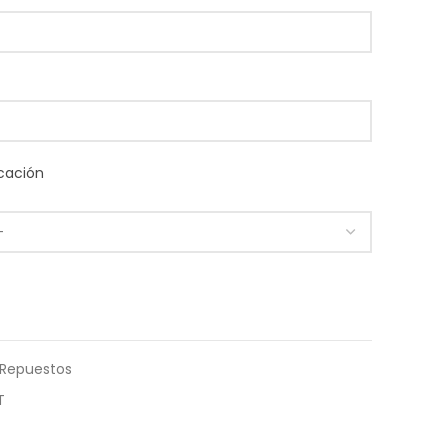
cación
Repuestos
T