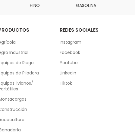
HINO
GASOLINA
DAI
PRODUCTOS
REDES SOCIALES
Agrícola
Instagram
Agro Industrial
Facebook
Equipos de Riego
Youtube
Equipos de Piladora
Linkedin
Equipos livianos/
Tiktok
Portátiles
Montacargas
Construcción
Acuacultura
Ganadería