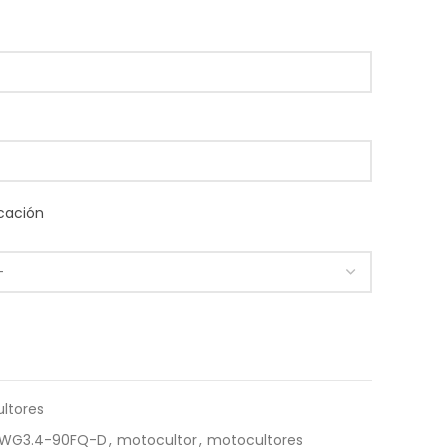
cación
ltores
 1WG3.4-90FQ-D
,
motocultor
,
motocultores