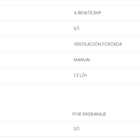
4.8KW/6.5HP
S/I
VENTILACIÓN FORZADA
MANUAL
1.3 L/H
POR ENGRANAJE
S/I