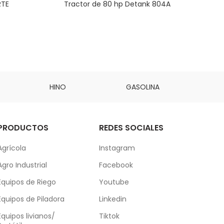
RTE
Tractor de 80 hp Detank 804A
HINO
GASOLINA
DAI
PRODUCTOS
REDES SOCIALES
Agrícola
Instagram
Agro Industrial
Facebook
Equipos de Riego
Youtube
Equipos de Piladora
Linkedin
Equipos livianos/
Tiktok