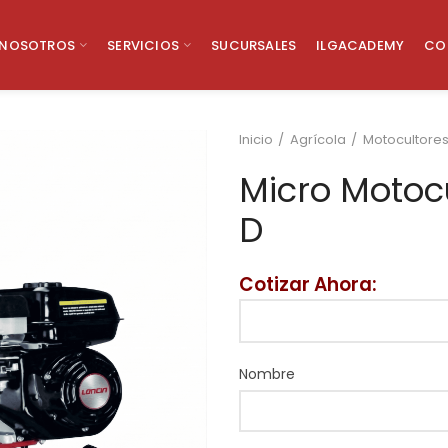
NOSOTROS
SERVICIOS
SUCURSALES
ILGACADEMY
CO
Inicio
Agrícola
Motocultore
Micro Motoc
D
Cotizar Ahora:
Nombre