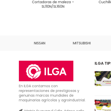
Cortadoras de maleza –
Cuchill
SL110N/SL160N
INS
NISSAN
MITSUBISHI
ILGA TIP
En ILGA contamos con
representaciones de prestigiosas y
genuinas marcas mundiales de
maquinarias agrícolas y agroindustrial.
Matriz Guayaquil Cdla. Adace calle