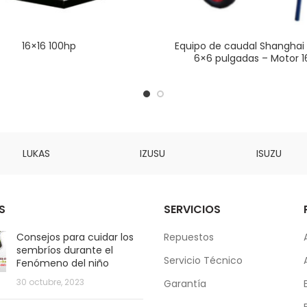
16×16 100hp
Equipo de caudal Shanghai 
6×6 pulgadas – Motor 
LUKAS
IZUSU
ISUZU
S
SERVICIOS
Consejos para cuidar los
Repuestos
sembríos durante el
Servicio Técnico
Fenómeno del niño
30 octubre, 2023
Garantía