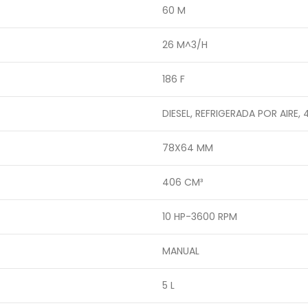
60 M
26 M^3/H
186 F
DIESEL, REFRIGERADA POR AIRE
78X64 MM
406 CM³
10 HP-3600 RPM
MANUAL
5 L