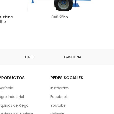
turbina
8×8 25hp
16hp
HINO
GASOLINA
DAI
PRODUCTOS
REDES SOCIALES
Agrícola
Instagram
Agro Industrial
Facebook
Equipos de Riego
Youtube