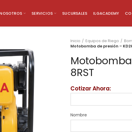
NOSOTROS
SERVICIOS
SUCURSALES
ILGACADEMY
CO
Inicio
Equipos de Riego
Bo
Motobomba de presión – KD
Motobomba 
8RST
Cotizar Ahora:
Nombre