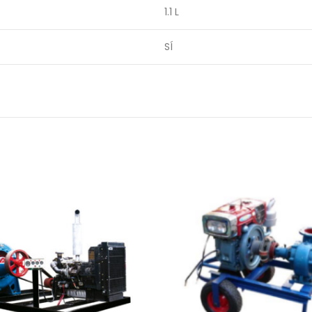
1.1 L
SÍ