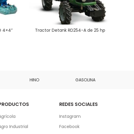
O 4×4”
Tractor Detank RD254-A de 25 hp
HINO
GASOLINA
DAI
PRODUCTOS
REDES SOCIALES
Agrícola
Instagram
Agro Industrial
Facebook