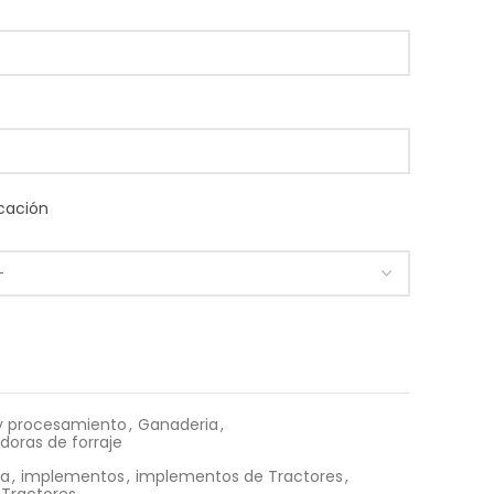
cación
y procesamiento
,
Ganaderia
,
doras de forraje
ia
,
implementos
,
implementos de Tractores
,