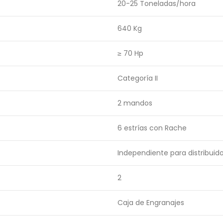
20-25 Toneladas/hora
640 Kg
≥ 70 Hp
Categoría II
2 mandos
6 estrías con Rache
Independiente para distribuido
2
Caja de Engranajes