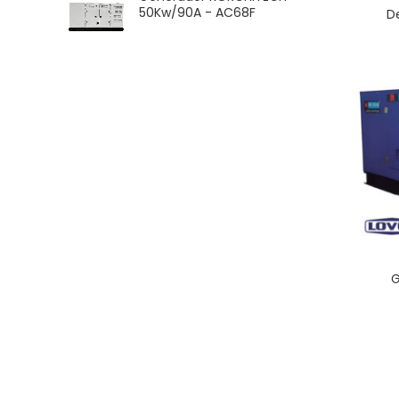
50Kw/90A - AC68F
D
G