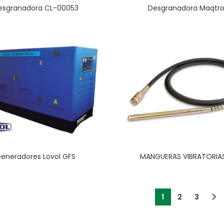
esgranadora CL-00053
Desgranadora Maqtr
eneradores Lovol GFS
MANGUERAS VIBRATORIA
1
2
3