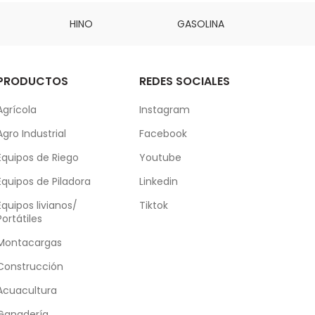
HINO
GASOLINA
DAI
PRODUCTOS
REDES SOCIALES
Agrícola
Instagram
Agro Industrial
Facebook
Equipos de Riego
Youtube
Equipos de Piladora
Linkedin
Equipos livianos/
Tiktok
Portátiles
Montacargas
Construcción
Acuacultura
Ganadería