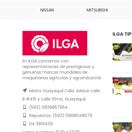
INS
NISSAN
MITSUBISHI
ILGA TIP
En ILGA contamos con
representaciones de prestigiosas y
genuinas marcas mundiales de
maquinarias agrícolas y agroindustrial.
Matriz Guayaquil Cdla. Adace calle
B #415 y calle 10ma. Guayaquil,
(593) 0939857654
Repuestos: (593) 0968048679
04 3919400
Lunes a viernes: 8:30 a 17:00