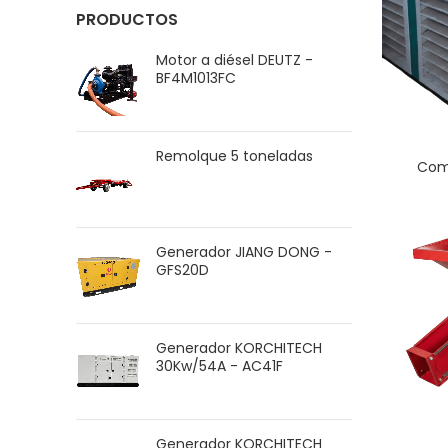
PRODUCTOS
Motor a diésel DEUTZ -
BF4M1013FC
Remolque 5 toneladas
Com
Generador JIANG DONG -
GFS20D
Generador KORCHITECH
30Kw/54A - AC41F
Generador KORCHITECH