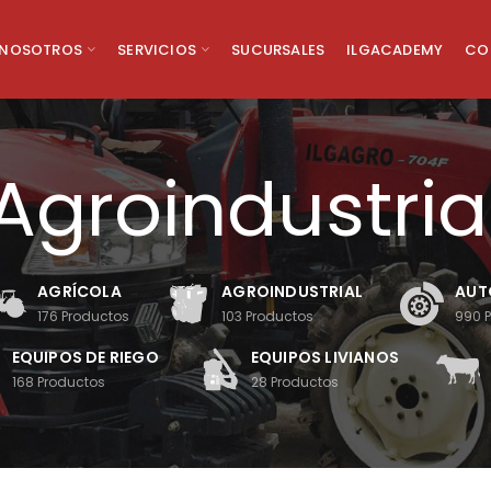
NOSOTROS
SERVICIOS
SUCURSALES
ILGACADEMY
CO
Agroindustria
AGRÍCOLA
AGROINDUSTRIAL
AUT
176
Productos
103
Productos
990
EQUIPOS DE RIEGO
EQUIPOS LIVIANOS
168
Productos
28
Productos